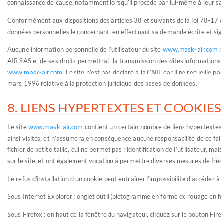
connaissance de cause, notamment lorsqu’il procède par lui-même à leur saisie
Conformément aux dispositions des articles 38 et suivants de la loi 78-17 du 
données personnelles le concernant, en effectuant sa demande écrite et sign
Aucune information personnelle de l’utilisateur du site
www.mask-air.com
n
AIR SAS et de ses droits permettrait la transmission des dites informations 
www.mask-air.com
. Le site n’est pas déclaré à la CNIL car il ne recueille
mars 1996 relative à la protection juridique des bases de données.
8. LIENS HYPERTEXTES ET COOKIE
Le site
www.mask-air.com
contient un certain nombre de liens hypertextes 
ainsi visités, et n’assumera en conséquence aucune responsabilité de ce fait
fichier de petite taille, qui ne permet pas l’identification de l’utilisateur, 
sur le site, et ont également vocation à permettre diverses mesures de fré
Le refus d’installation d’un cookie peut entraîner l’impossibilité d’accéder à
Sous Internet Explorer : onglet outil (pictogramme en forme de rouage en hau
Sous Firefox : en haut de la fenêtre du navigateur, cliquez sur le bouton Fir