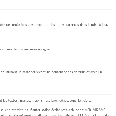
able des omissions, des inexactitudes et des carences dans la mise à jour,
portées depuis leur mise en ligne.
e en utilisant un matériel récent, ne contenant pas de virus et avec un
 les textes, images, graphismes, logo, icônes, sons, logiciels.
isé, est interdite, sauf autorisation écrite préalable de : MASK-AIR SAS.
rsuivie conformément aux dispositions des articles L.335-2 et suivants du