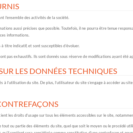
URNIS
t l’ensemble des activités de la société.
ations aussi précises que possible. Toutefois, il ne pourra être tenue respons
t ces informations.
 titre indicatif, et sont susceptibles d’évoluer.
ont pas exhaustifs. Ils sont donnés sous réserve de modifications ayant été ap
 SUR LES DONNÉES TECHNIQUES
 l’utilisation du site. De plus, l’utilisateur du site s’engage à accéder au sit
T CONTREFAÇONS
ent les droits d’usage sur tous les éléments accessibles sur le site, notamment
 tout ou partie des éléments du site, quel que soit le moyen ou le procédé util
s qu’il contient sera considérée comme constitutive d’une contrefaçon et pou