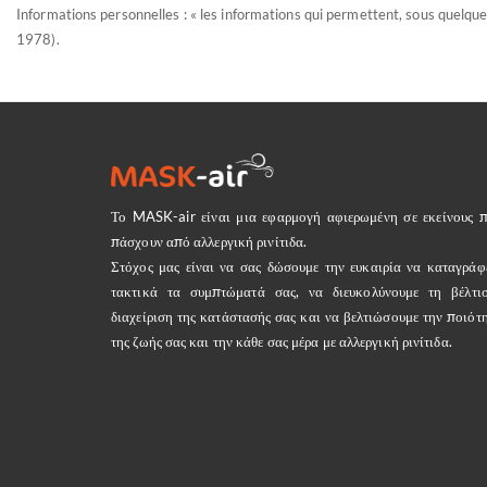
Informations personnelles : « les informations qui permettent, sous quelque 
1978).
Το MASK-air είναι μια εφαρμογή αφιερωμένη σε εκείνους 
πάσχουν από αλλεργική ρινίτιδα.
Στόχος μας είναι να σας δώσουμε την ευκαιρία να καταγράφ
τακτικά τα συμπτώματά σας, να διευκολύνουμε τη βέλτι
διαχείριση της κατάστασής σας και να βελτιώσουμε την ποιότ
της ζωής σας και την κάθε σας μέρα με αλλεργική ρινίτιδα.