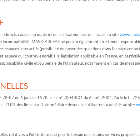
E
rects causés au matériel de l’utilisateur, lors de l’accès au site
www.mask-
 d’une incompatibilité. MASK-AIR SAS ne pourra également être tenue responsa
es espaces interactifs (possibilité de poser des questions dans l’espace contac
espace qui contreviendrait à la législation applicable en France, en particulie
onsabilité civile et/ou pénale de l’utilisateur, notamment en cas de message 
NNELLES
° 78-87 du 6 janvier 1978, la loi n° 2004-801 du 6 août 2004, l’article L. 2
es : l’URL des liens par l’intermédiaire desquels l’utilisateur a accédé au site
w
s relatives à l’utilisateur que pour le besoin de certains services proposés p