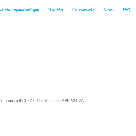
διαία παρακολούθηση
Η ομάδα
Επικοινωνία
News
FAQ
s le numéro 853 577 377 et le code APE 62.02A