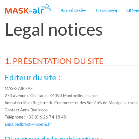
Main
Αρχική Σελίδα
Η εφαρμογή
Εβδομα
navigation
Legal notices
Παράκαμψη
προς
το
κυρίως
περιεχόμενο
1. PRÉSENTATION DU SITE
Editeur du site :
MASK-AIR SAS
273 avenue d’Occitanie, 34090 Montpellier, France
Immatriculé au Registre du Commerce et des Sociétés de Montpellier sou
Contact Anna Bedbrook
Téléphone : +33 (0)6 26 74 18 48
anna.bedbrook@inserm.fr