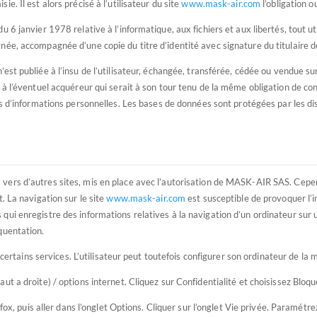
. Il est alors précisé à l’utilisateur du site
www.mask-air.com
l’obligation o
6 janvier 1978 relative à l’informatique, aux fichiers et aux libertés, tout uti
ée, accompagnée d’une copie du titre d’identité avec signature du titulaire de 
’est publiée à l’insu de l’utilisateur, échangée, transférée, cédée ou vendue 
à l’éventuel acquéreur qui serait à son tour tenu de la même obligation de cons
 pas d’informations personnelles. Les bases de données sont protégées par les di
S
vers d’autres sites, mis en place avec l’autorisation de MASK-AIR SAS. Cepen
. La navigation sur le site
www.mask-air.com
est susceptible de provoquer l’in
mais qui enregistre des informations relatives à la navigation d’un ordinateur sur
quentation.
 certains services. L’utilisateur peut toutefois configurer son ordinateur de la m
t a droite) / options internet. Cliquez sur Confidentialité et choisissez Bloqu
efox, puis aller dans l’onglet Options. Cliquer sur l’onglet Vie privée. Paramétr