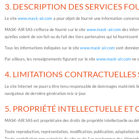
3. DESCRIPTION DES SERVICES FO
Le site
www.mask-air.com
a pour objet de fournir une information concernan
MASK-AIR SAS s’efforce de fournir sur le site
www.mask-air.com
des inform
qu’elles soient de son fait ou du fait des tiers partenaires qui lui fournissen
Tous les informations indiquées sur le site
www.mask-air.com
sont données à
Par ailleurs, les renseignements figurant sur le site
www.mask-air.com
ne s
4. LIMITATIONS CONTRACTUELLES
Le site Internet ne pourra être tenu responsable de dommages matériels liés à
navigateur de dernière génération mis-à-jour.
5. PROPRIÉTÉ INTELLECTUELLE E
MASK-AIR SAS est propriétaire des droits de propriété intellectuelle ou déti
Toute reproduction, représentation, modification, publication, adaptation de
Toute exploitation non autorisée du site ou de l’un quelconque des élément