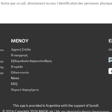
forme que ce soit, directement ou non, l’identification des personnes physiques 
MASK-AIR
ΜΕΝΟΎ
Ε
Αρχική Σελίδα
co
που
Η εφαρμογή
Εβδομαδιαία παρακολούθηση
ετε
Η ομάδα
στη
Επικοινωνία
ητα
News
FAQ
Νομικό περειχόμενο
This app is provided in Argentina with the support of Sanofi.
© 2026 Copyright 2026 MASK-air / Με την επιφύλαξη παντός δικαιώματος